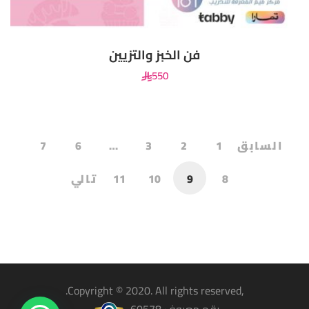
فن الخبز والتزيين
550
السابق
1
2
3
…
6
7
8
9
10
11
تالي
,Copyright © 2020. All rights reserved.
رقم معروف 60578