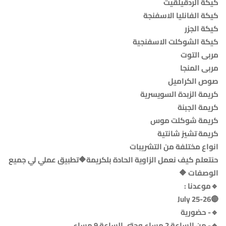
حنتعلم كيف نعمل الزاوية الحادة بلكريمة🔶تطبيق عملي لي جميع
الوصفات 🔶
🔴25-26 July
🔹- حضورية
🔹- من الساعة 2 مساء وحتى الساعة 9 مساء