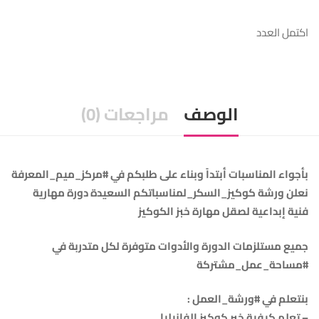
اكتمل العدد
الوصف
مراجعات (0)
بأجواء المناسبات أبتداً وبناء على طلبكم في #مركز_ميم_المعرفة
نعلن ورشة كوكيز_السكر_لمناسباتكم السعيدة دورة مهارية
فنية إبداعية لصقل مهارة خبز الكوكيز
جميع مستلزمات الدورة والأدوات متوفرة لكل متدربة في
#مساحة_عمل_مشتركة
– تعلم كيفية خبر كوكيز الفانيليا