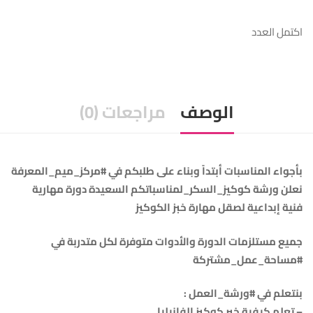
اكتمل العدد
الوصف
مراجعات (0)
بأجواء المناسبات أبتداً وبناء على طلبكم في #مركز_ميم_المعرفة
نعلن ورشة كوكيز_السكر_لمناسباتكم السعيدة دورة مهارية
فنية إبداعية لصقل مهارة خبز الكوكيز
جميع مستلزمات الدورة والأدوات متوفرة لكل متدربة في
#مساحة_عمل_مشتركة
– تعلم كيفية خبر كوكيز الفانيليا